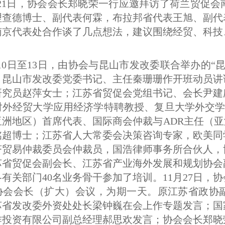
月21日，协会会长郑晓荣一行应邀拜访了荷兰贸促
理查德博士、副代表何霖，布拉邦省代表王旭、副代
南京代表处合作谈了几点想法，建议围绕经贸、科技
。
月10日至13日，由协会与昆山市发改委联合举办的
。昆山市发改委党委书记、主任秦珊珊作开班动员讲
研究员赵萍女士；江苏省贸促会党组书记、会长尹建
对外经贸大学应用经济学特聘教授、复旦大学外交学
洲地区）首席代表、国际商会仲裁与ADR主任（亚
铭超博士；江苏省人大常委会决策咨询专家，欧美同
济贸易仲裁委员会仲裁员，国浩律师事务所合伙人，
苏省贸促会副会长、江苏省产业海外发展和规划协会
有关部门40名业务骨干参加了培训。11月27日，
0年协会会长（扩大）会议，为期一天。原江苏省政
苏省发改委外资处处长梁钟巍在会上作专题发言；国
投资有限公司副总经理郝思欢发言；协会会长郑晓荣通