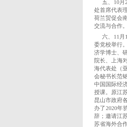
五、10
处首席代表
荷兰贸促会
交流与合作
六、11
委党校举行
济学博士、
院长、上海
海代表处（亚
会秘书长范
中国国际经
授课。原江
昆山市政府各
办了202
辞；邀请江
苏省海外合作