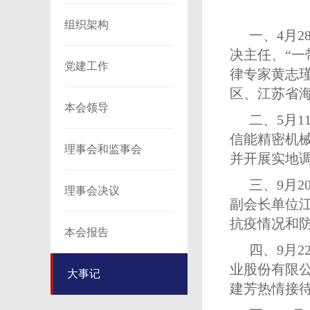
组织架构
一、4月
决主任、“
党建工作
律专家黄志
区、江苏省
本会领导
二、5月
信能精密机
理事会和监事会
并开展实地
三、9月
理事会决议
副会长单位
抗疫情况和
本会报告
四、9月
业股份有限
大事记
建芳热情接